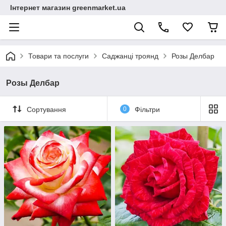
Інтернет магазин greenmarket.ua
Товари та послуги
Саджанці троянд
Розы Делбар
Розы Делбар
Сортування
0
Фільтри