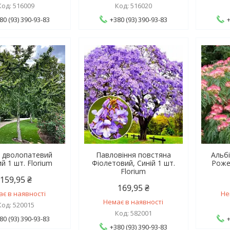
516009
516020
80 (93) 390-93-83
+380 (93) 390-93-83
о дволопатевий
Павловіння повстяна
Альбі
й 1 шт. Florium
Фіолетовий, Синій 1 шт.
Роже
Florium
159,95 ₴
169,95 ₴
ає в наявності
Не
Немає в наявності
520015
582001
80 (93) 390-93-83
+380 (93) 390-93-83