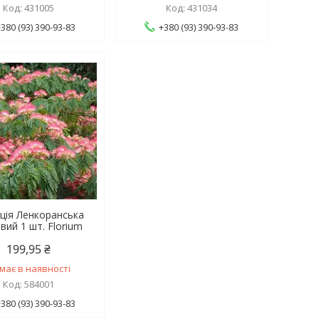
431005
431034
+380 (93) 390-93-83
+380 (93) 390-93-83
ція Ленкоранська
вий 1 шт. Florium
199,95 ₴
має в наявності
584001
+380 (93) 390-93-83