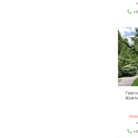
+3
Гінкг
Жовти
Нем
+3