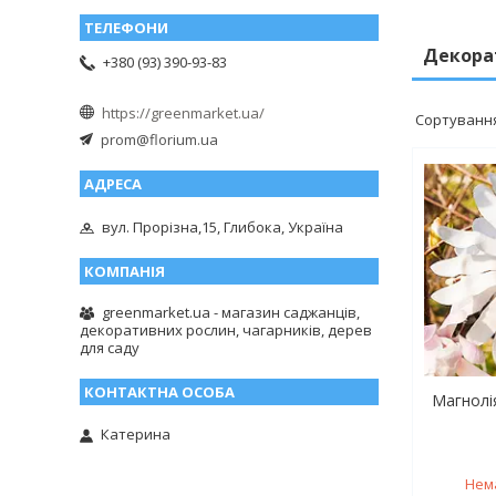
Декора
+380 (93) 390-93-83
https://greenmarket.ua/
prom@florium.ua
вул. Прорізна,15, Глибока, Україна
greenmarket.ua - магазин саджанців,
декоративних рослин, чагарників, дерев
для саду
Магнолія
Катерина
Нем