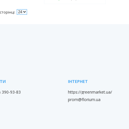
) 390-93-83
https://greenmarket.ua/
prom@florium.ua