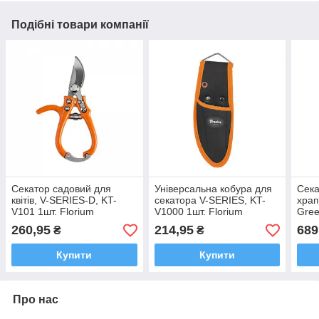
Подібні товари компанії
Секатор садовий для
Універсальна кобура для
Сека
квітів, V-SERIES-D, KT-
секатора V-SERIES, KT-
храп
V101 1шт. Florium
V1000 1шт. Florium
Gree
Flor
260,95
214,95
689
₴
₴
Купити
Купити
Про нас