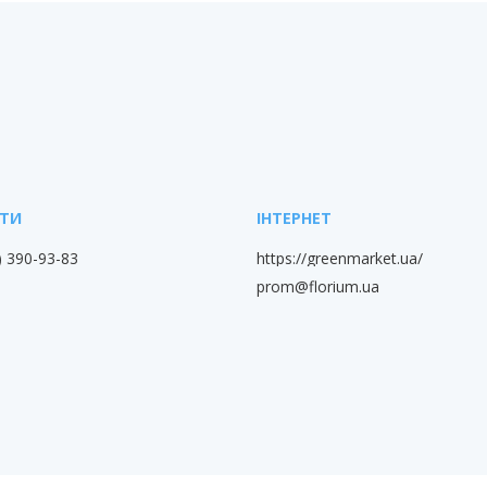
) 390-93-83
https://greenmarket.ua/
prom@florium.ua