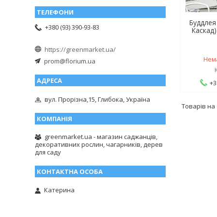
Буддлея 
+380 (93) 390-93-83
Каскад)
https://greenmarket.ua/
Нем
prom@florium.ua
+3
вул. Прорізна,15, Глибока, Україна
greenmarket.ua - магазин саджанців,
декоративних рослин, чагарників, дерев
для саду
Катерина