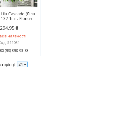
Lila Cascade (Ліла
 137 1шт. Florium
294,95 ₴
ає в наявності
511031
80 (93) 390-93-83