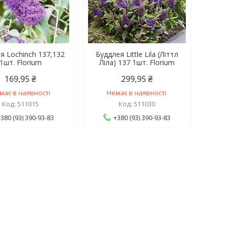
я Lochinch 137,132
Буддлея Little Lila (Літтл
1шт. Florium
Ліла) 137 1шт. Florium
169,95 ₴
299,95 ₴
має в наявності
Немає в наявності
511015
511030
+380 (93) 390-93-83
+380 (93) 390-93-83