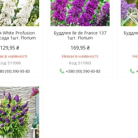
 White Profusion
Буддлея Ile de France 137
Буддле
сада 1шт. Florium
1шт. Florium
129,95 ₴
169,95 ₴
ає в наявності
Немає в наявності
Не
511006
511003
80 (93) 390-93-83
+380 (93) 390-93-83