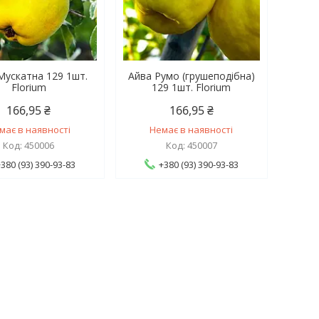
Мускатна 129 1шт.
Айва Румо (грушеподібна)
Florium
129 1шт. Florium
166,95 ₴
166,95 ₴
має в наявності
Немає в наявності
450006
450007
+380 (93) 390-93-83
+380 (93) 390-93-83