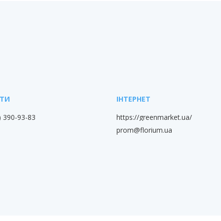
) 390-93-83
https://greenmarket.ua/
prom@florium.ua