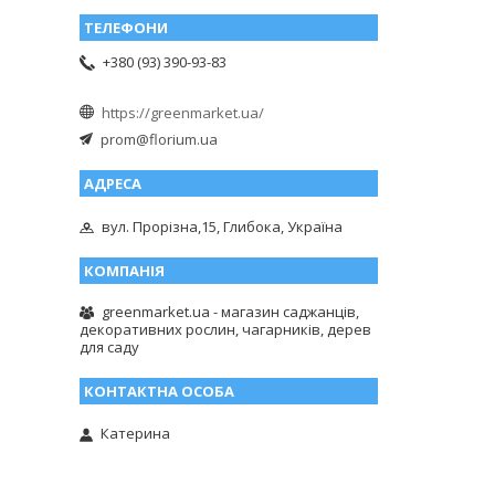
+380 (93) 390-93-83
https://greenmarket.ua/
prom@florium.ua
вул. Прорізна,15, Глибока, Україна
greenmarket.ua - магазин саджанців,
декоративних рослин, чагарників, дерев
для саду
Катерина