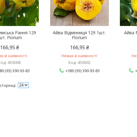
имська Рання 129
Айва Відмінниця 129 1шт.
Айва 
шт. Florium
Florium
166,95 ₴
166,95 ₴
ає в наявності
Немає в наявності
Не
450008
450002
80 (93) 390-93-83
+380 (93) 390-93-83