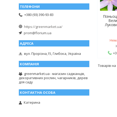
+380 (93) 390-93-83
Пізньоц
Вели
Лукови
https://greenmarket.ua/
prom@florium.ua
Нем
+3
вул. Прорізна,15, Глибока, Україна
greenmarket.ua - магазин саджанців,
декоративних рослин, чагарників, дерев
для саду
Катерина