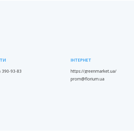
) 390-93-83
https://greenmarket.ua/
prom@florium.ua