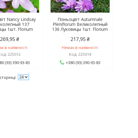
віт Nancy Lindsay
Пізньоцвіт Autumnale
колепный 137
Pleniflorum Великолепный
цы 1шт. Florium
136 Луковицы 1шт. Florium
269,95 ₴
217,95 ₴
ає в наявності
Немає в наявності
225012
225014
80 (93) 390-93-83
+380 (93) 390-93-83