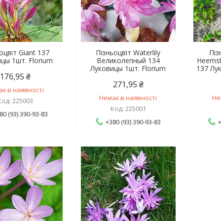
оцвіт Giant 137
Пізньоцвіт Waterlily
Піз
цы 1шт. Florium
Великолепный 134
Heemst
Луковицы 1шт. Florium
137 Лу
176,95 ₴
271,95 ₴
ає в наявності
Немає в наявності
Не
225003
225001
80 (93) 390-93-83
+380 (93) 390-93-83