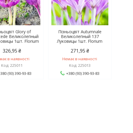
ньоцвіт Glory of
Пізньоцвіт Autumnale
ede Великолепный
Великолепный 137
ковицы 1шт. Florium
Луковицы 1шт. Florium
326,95 ₴
271,95 ₴
має в наявності
Немає в наявності
225011
225013
+380 (93) 390-93-83
+380 (93) 390-93-83