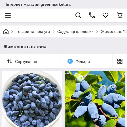
Інтернет магазин greenmarket.ua
Товари та послуги
Саджанці плодових
Жимолость їс
Жимолость їстівна
Сортування
0
Фільтри