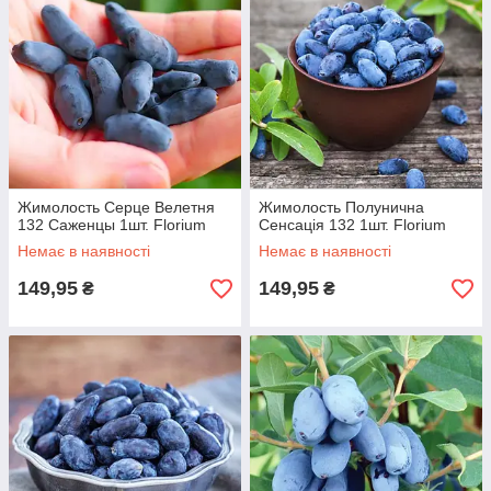
Жимолость Серце Велетня
Жимолость Полунична
132 Саженцы 1шт. Florium
Сенсація 132 1шт. Florium
Немає в наявності
Немає в наявності
149,95
149,95
₴
₴