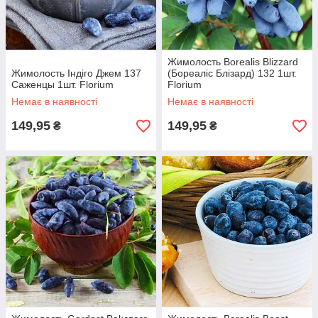
Жимолость Borealis Blizzard
Жимолость Індіго Джем 137
(Бореаліс Блізард) 132 1шт.
Саженцы 1шт. Florium
Florium
Немає в наявності
Немає в наявності
149,95
149,95
₴
₴