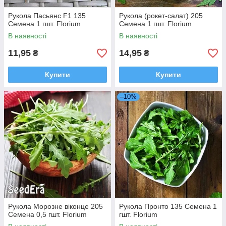
Рукола Пасьянс F1 135
Рукола (рокет-салат) 205
Семена 1 гшт. Florium
Семена 1 гшт. Florium
В наявності
В наявності
11,95
14,95
₴
₴
Купити
Купити
–10%
Рукола Морозне віконце 205
Рукола Пронто 135 Семена 1
Семена 0,5 гшт. Florium
гшт. Florium