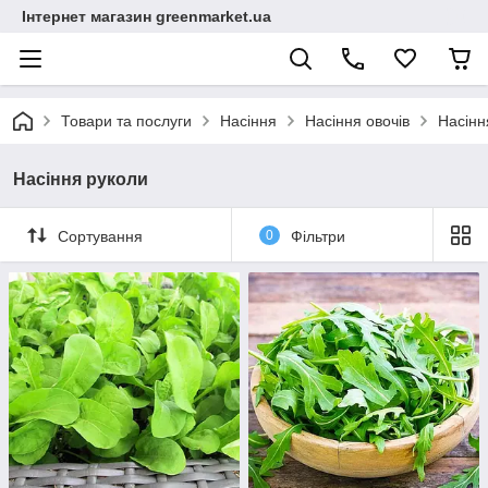
Інтернет магазин greenmarket.ua
Товари та послуги
Насіння
Насіння овочів
Насінн
Насіння руколи
Сортування
0
Фільтри